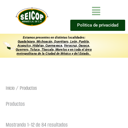
Ir
Menú
al
contenido
Politica de privacidad
Estamos presentes en distintas localidades:
Guadalajara, Michoacán, Querétaro, León, Puebla,
Acapulco, Hidalgo,
Cuernavaca,
Veracruz, Oaxaca,
Guerrero, Toluca, Tlaxcala, Morelos y en toda el área
metropolitana de la Ciudad de México y del Estado.
Inicio
/ Productos
Productos
Mostrando 1–12 de 84 resultados