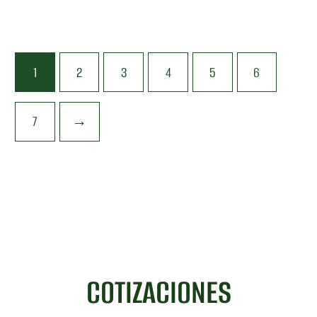
1
2
3
4
5
6
7
→
COTIZACIONES