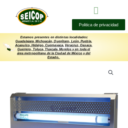
Ir
Menú
al
contenido
Politica de privacidad
Estamos presentes en distintas localidades:
Guadalajara, Michoacán, Querétaro, León, Puebla,
Acapulco, Hidalgo,
Cuernavaca,
Veracruz, Oaxaca,
Guerrero, Toluca, Tlaxcala, Morelos y en toda el
área metropolitana de la Ciudad de México y del
Estado.