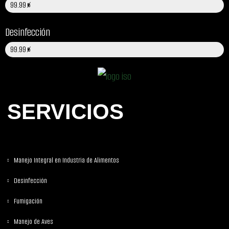
Efectividad
99.99%
Desinfección
Efectividad
99.99%
SERVICIOS
Manejo Integral en Industria de Alimentos
Desinfección
Fumigación
Manejo de Aves