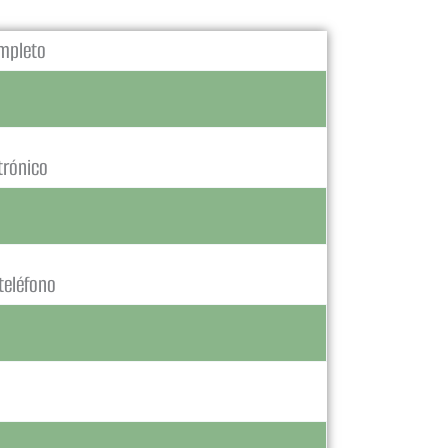
mpleto
trónico
teléfono