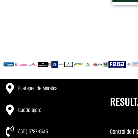
Ecatepec de Morelos
RESUL
Guadalajara
Control de Pl
(55) 5787-9745