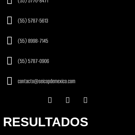
(55) 5770-8471
(55) 5787-5613
(55) 8998-7145
(55) 5787-0906
contacto@seicopdemexico.com
F
I
T
a
n
i
c
s
k
e
t
t
RESULTADOS
b
a
o
o
g
k