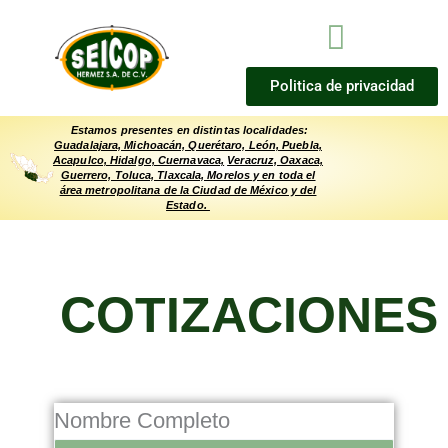
Ir
Menú
al
contenido
Politica de privacidad
Estamos presentes en distintas localidades:
Guadalajara, Michoacán, Querétaro, León, Puebla,
Acapulco, Hidalgo,
Cuernavaca,
Veracruz, Oaxaca,
Guerrero, Toluca, Tlaxcala, Morelos y en toda el
área metropolitana de la Ciudad de México y del
Estado.
COTIZACIONES
Nombre Completo